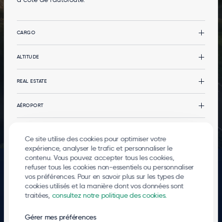
CARGO
Cargo
ALTITUDE
CargoLand by LGG
Types de fret
Altitude
REAL ESTATE
Multimodalité
Actualités
Votre événement dans le terminal
Real estate
AÉROPORT
Services
Les bâtiments de bureaux
Les services
L'Aéroport
PASSAGERS
Développements logistiques
Gouvernance
Ce site utilise des cookies pour optimiser votre
expérience, analyser le trafic et personnaliser le
Escale en Airport City
Environnement
Départs et arrivées
© 2026
Liege Airport
contenu. Vous pouvez accepter tous les cookies,
Mobilité
Rejoindre le terminal passagers
FOOTER
Mentions légales
Politique de vie privée
Cookies
Lanceurs d'alerte
Contact
refuser tous les cookies non-essentiels ou personnaliser
LEGALS
Espace riverains
vos préférences. Pour en savoir plus sur les types de
cookies utilisés et la manière dont vos données sont
traitées,
consultez notre politique des cookies.
L'ensemble du site aéroportuaire est une plaque tournante qui anime 24 heures
sur 24 un nombre croissant d'entreprises. Plus de 5 100 emplois directs y ont été
créés et chaque jour, de nouveaux collaborateurs rejoignent la « communauté
Gérer mes préférences
LIEGE AIRPORT ». LIEGE AIRPORT partage son développement et son succès avec